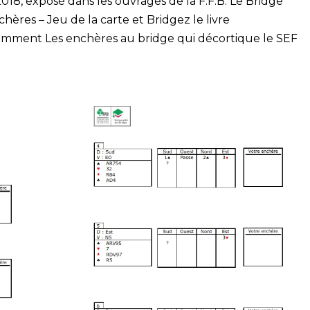
18, exposé dans les ouvrages de la F.F.B. Le Bridge
hères – Jeu de la carte et Bridgez le livre
cemment Les enchères au bridge qui décortique le SEF