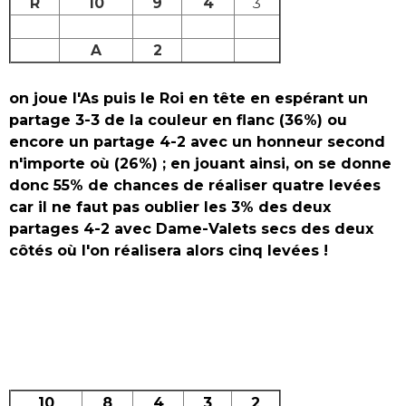
R
10
9
4
3
A
2
on joue l'As puis le Roi en tête en espérant un
partage 3-3 de la couleur en flanc (36%) ou
encore un partage 4-2 avec un honneur second
n'importe où (26%) ; en jouant ainsi, on se donne
donc 55% de chances de réaliser quatre levées
car il ne faut pas oublier les 3% des deux
partages 4-2 avec Dame-Valets secs des deux
côtés où l'on réalisera alors cinq levées !
10
8
4
3
2