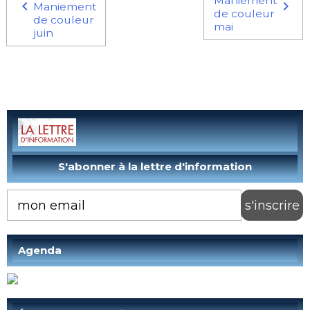
Maniement
Maniement
de couleur
de couleur
mai
juin
Agenda