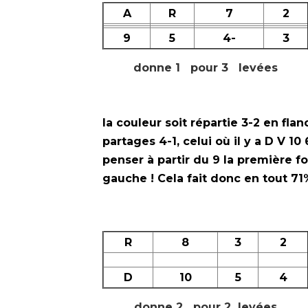
A
R
7
2
9
5
4-
3
donne 1 pour 3 levées
la couleur soit répartie 3-2 en fl
partages 4-1, celui où il y a D V 1
penser à partir du 9 la première fois
gauche ! Cela fait donc en tout 71
R
8
3
2
D
10
5
4
donne 2 pour 2 levées