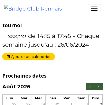
tournoi
de 14:15
à 17:45
- Chaque
Le 06/09/2023
semaine jusqu'au : 26/06/2024
Ajouter au calendrier
Prochaines dates
Août 2026
Lun
Mar
Mer
Jeu
Ven
Sam
Dim
27
28
29
30
31
1
2